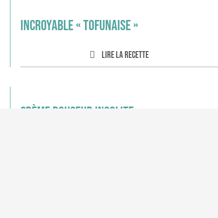
Incroyable « Tofunaise »
Lire la recette
Crème douceur insolite
Lire la recette
1
2
3