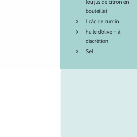
(ou jus de citron en
bouteille)
1 càc de cumin
huile d’olive – à
discrétion
Sel