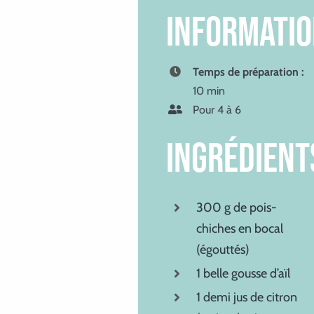
INFORMATI
Temps de préparation :
10 min
Pour 4 à 6
ingrédient
300 g de pois-
chiches en bocal
(égouttés)
1 belle gousse d’aïl
1 demi jus de citron