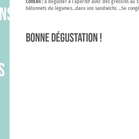
Conseil :
à déguster à l’apéritif avec des gressins au
ONS
bâtonnets de légumes…dans vos sandwichs …Se congè
BONNE DÉGUSTATION !
s